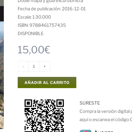
Doble mapa y guía excursionista
Fecha de publicación: 2016-12-01
Escala: 1:30.000
ISBN: 9788461757435
DISPONIBLE
15,00
€
Doble
mapa
AÑADIR AL CARRITO
y
guía
excursionista
SURESTE
Serra
Compra la versión digital
d'Espadà
aquí o escanea el código 
cantidad