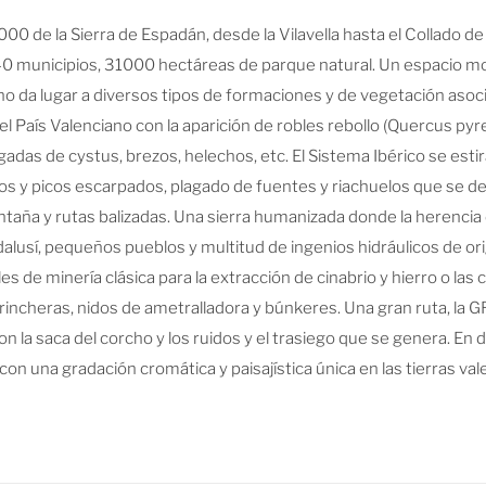
 de la Sierra de Espadán, desde la Vilavella hasta el Collado de Ar
0 municipios, 31000 hectáreas de parque natural. Un espacio mo
deno da lugar a diversos tipos de formaciones y de vegetación aso
 País Valenciano con la aparición de robles rebollo (Quercus pyr
gadas de cystus, brezos, helechos, etc. El Sistema Ibérico se est
 y picos escarpados, plagado de fuentes y riachuelos que se des
ña y rutas balizadas. Una sierra humanizada donde la herencia d
andalusí, pequeños pueblos y multitud de ingenios hidráulicos de 
es de minería clásica para la extracción de cinabrio y hierro o las ci
trincheras, nidos de ametralladora y búnkeres. Una gran ruta, la G
 la saca del corcho y los ruidos y el trasiego que se genera. En
on una gradación cromática y paisajística única en las tierras val