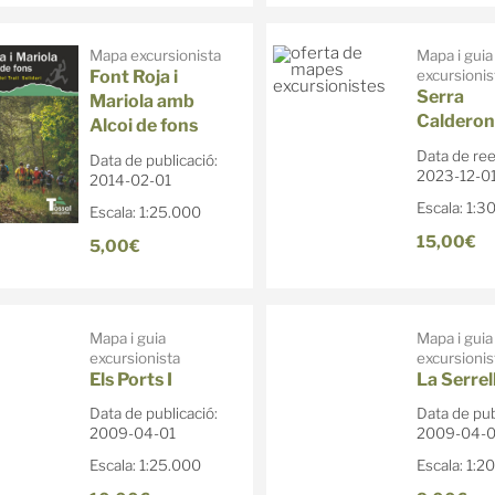
Mapa excursionista
Mapa i guia
Font Roja i
excursionis
Serra
Mariola amb
Calderon
Alcoi de fons
Data de ree
Data de publicació:
2023-12-0
2014-02-01
Escala: 1:3
Escala: 1:25.000
15,00€
5,00€
Mapa i guia
Mapa i guia
excursionista
excursionis
Els Ports I
La Serrel
Data de publicació:
Data de pub
2009-04-01
2009-04-0
Escala: 1:25.000
Escala: 1:2