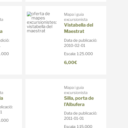
Mapa i guia
ta
excursionista
Vistabella del
a
Maestrat
dició:
Data de publicació:
1
2010-02-01
0.000
Escala: 1:25.000
6,00€
Mapa i guia
ta
excursionista
la
Silla, porta de
l’Albufera
licació:
1
Data de publicació:
2011-01-01
0.000
Escala: 1:15.000