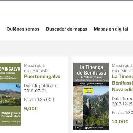
Quiénes somos
Buscador de mapas
Mapas en digital
Mapa i guia
Mapa i guia
excursionista
excursionis
Puertomingalvo
La Tinen
Benifassà
Data de publicació:
Nova edi
2018-07-01
Data de ree
Escala: 1:25.000
2017-12-15
9,00€
Escala: 1:3
10,00€