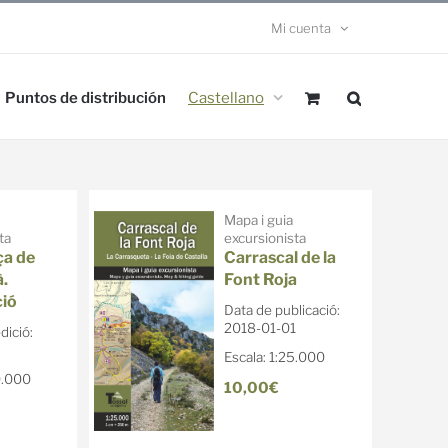
Mi cuenta
Puntos de distribución
Castellano
Mapa i guia
ta
excursionista
ça de
Carrascal de la
.
Font Roja
ció
Data de publicació:
2018-01-01
dició:
Escala: 1:25.000
0.000
10,00€