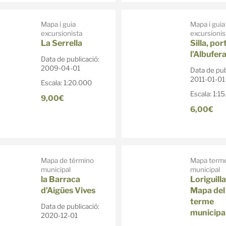
Mapa i guia
Mapa i guia
excursionista
excursionis
La Serrella
Silla, por
l’Albufer
Data de publicació:
2009-04-01
Data de pub
2011-01-01
Escala: 1:20.000
Escala: 1:1
9,00€
6,00€
Mapa de término
Mapa term
municipal
municipal
la Barraca
Loriguilla
d’Aigües Vives
Mapa del
terme
Data de publicació:
municipa
2020-12-01