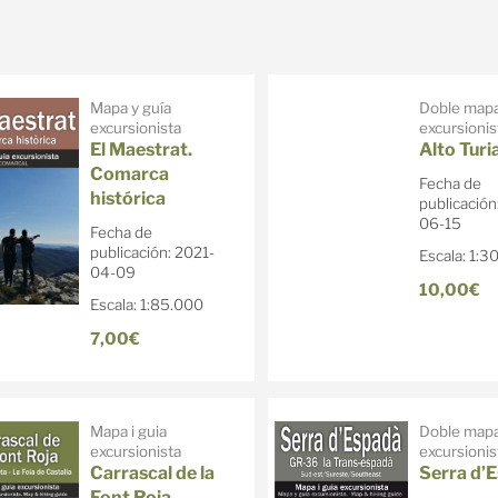
Mapa y guía
Doble mapa
excursionista
excursionis
El Maestrat.
Alto Turi
Comarca
Fecha de
histórica
publicación
06-15
Fecha de
publicación: 2021-
Escala: 1:3
04-09
10,00€
Escala: 1:85.000
7,00€
Mapa i guia
Doble mapa 
excursionista
excursionis
Carrascal de la
Serra d’
Font Roja