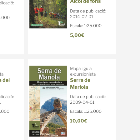
Alcoi de fons
licació:
Data de publicació:
2014-02-01
0.000
Escala: 1:25.000
5,00€
Mapa i guia
ta
excursionista
a del
Serra de
Mariola
licació:
Data de publicació:
1
2009-04-01
5.000
Escala: 1:25.000
10,00€