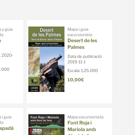
 y guia
Mapa i guia
ta
excursionista
a
Desert de les
Palmes
: 2020-
Data de publicació:
2019-11-1
0.000
Escala: 1:25.000
10,00€
i guia
Mapa excursionista
ta
Font Roja i
Espadà
Mariola amb