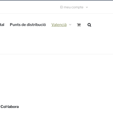
El meu compte
tal
Punts de distribució
Valencià
Col·labora