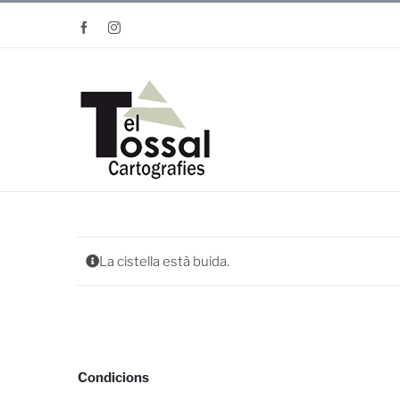
Skip
Facebook
Instagram
to
content
La cistella està buida.
Condicions