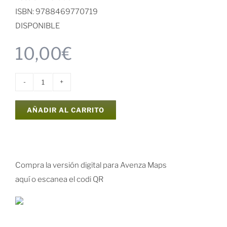
ISBN: 9788469770719
DISPONIBLE
10,00
€
Mapa
y
AÑADIR AL CARRITO
guía
excursionista
Carrascal
de
Compra la versión digital para Avenza Maps
la
aquí o escanea el codi QR
Font
Roja
cantidad