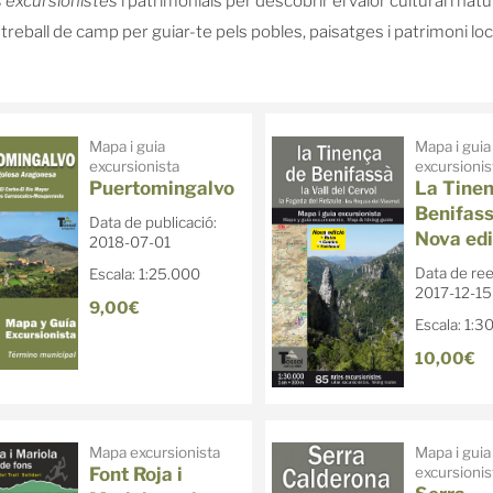
 excursionistes
i patrimonials per descobrir el valor cultural i nat
eball de camp per guiar-te pels pobles, paisatges i patrimoni loc
Mapa i guia
Mapa i guia
excursionista
excursionis
Puertomingalvo
La Tinen
Benifass
Data de publicació:
Nova edi
2018-07-01
Data de ree
Escala: 1:25.000
2017-12-15
9,00€
Escala: 1:3
10,00€
Mapa excursionista
Mapa i guia
Font Roja i
excursionis