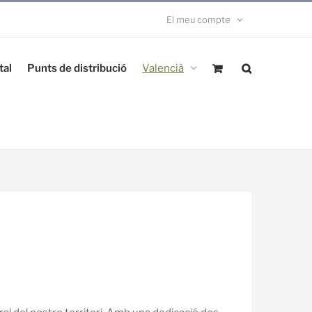
El meu compte
tal
Punts de distribució
Valencià