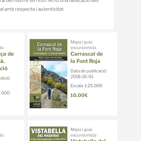
ural del nostre territori. Amb una dedicació des
al amb respecte i autenticitat.
Mapa i guia
ta
excursionista
ça de
Carrascal de
à.
la Font Roja
ció
Data de publicació:
2018-01-01
dició:
Escala: 1:25.000
0.000
10,00€
Mapa i guia
ta
excursionista