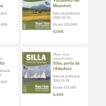
Vistabella del
na
Maestrat
dició:
Data de publicació:
1
2010-02-01
0.000
Escala: 1:25.000
6,00€
Mapa i guia
ta
excursionista
lla
Silla, porta de
l’Albufera
licació:
1
Data de publicació:
2011-01-01
0.000
Escala: 1:15.000
6,00€