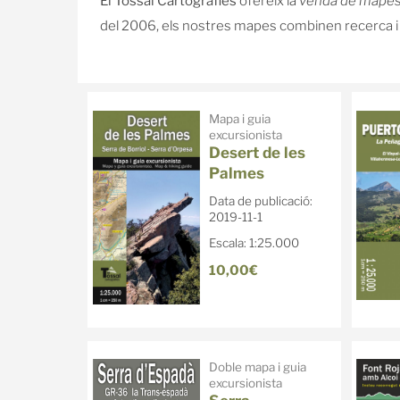
El Tossal Cartografies
ofereix la
venda de mapes
del 2006, els nostres mapes combinen recerca i tr
Mapa i guia
excursionista
Desert de les
Palmes
Data de publicació:
2019-11-1
Escala: 1:25.000
10,00€
Doble mapa i guia
excursionista