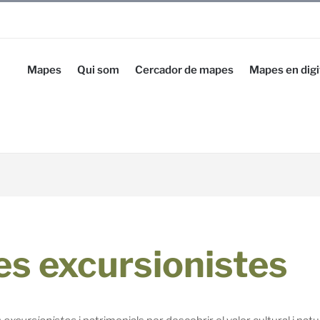
Mapes
Qui som
Cercador de mapes
Mapes en digi
s excursionistes