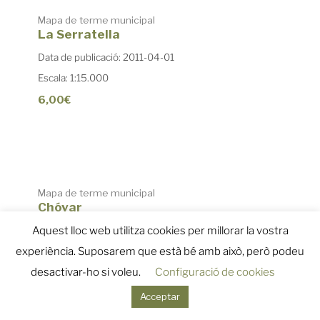
Mapa de terme municipal
La Serratella
Data de publicació: 2011-04-01
Escala: 1:15.000
6,00€
Mapa de terme municipal
Chóvar
Data de publicació: 2011-03-01
Aquest lloc web utilitza cookies per millorar la vostra
Escala: 1:15.000
experiència. Suposarem que està bé amb això, però podeu
Venta de mapes excursionistes
desactivar-ho si voleu.
Configuració de cookies
Acceptar