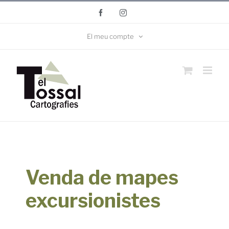
Skip
Facebook
Instagram
to
content
El meu compte
Venda de mapes
excursionistes