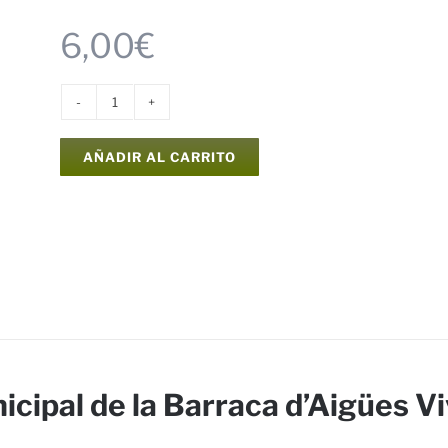
6,00
€
Mapa
del
AÑADIR AL CARRITO
término
municipal
de
la
Barraca
d'Aigües
Vives
cantidad
cipal de la Barraca d’Aigües V