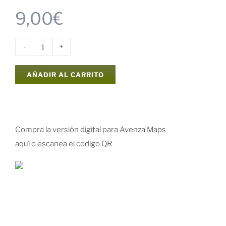
9,00
€
Mapa
y
AÑADIR AL CARRITO
guía
excursionista
de
Mosqueruela
Compra la versión digital para Avenza Maps
cantidad
aquí o escanea el codigo QR