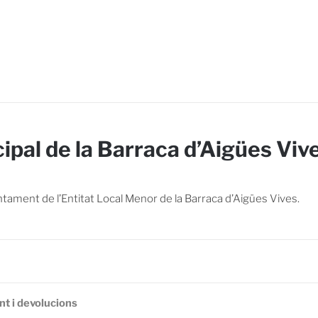
Vives
pal de la Barraca d’Aigües Viv
ntament de l’Entitat Local Menor de la Barraca d’Aigües Vives.
nt i devolucions