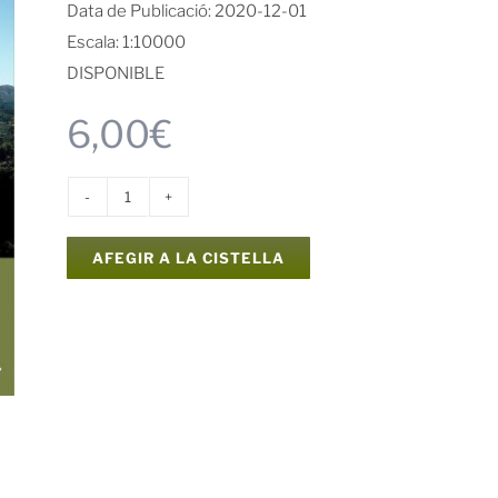
Data de Publicació: 2020-12-01
Escala: 1:10000
DISPONIBLE
6,00
€
quantitat
de
AFEGIR A LA CISTELLA
Mapa
del
terme
municipal
de
la
Barraca
d'Aigües