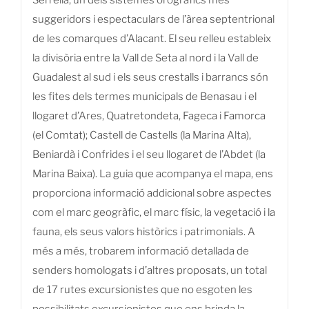
suggeridors i espectaculars de l’àrea septentrional
de les comarques d’Alacant. El seu relleu estableix
la divisòria entre la Vall de Seta al nord i la Vall de
Guadalest al sud i els seus crestalls i barrancs són
les fites dels termes municipals de Benasau i el
llogaret d’Ares, Quatretondeta, Fageca i Famorca
(el Comtat); Castell de Castells (la Marina Alta),
Beniardà i Confrides i el seu llogaret de l’Abdet (la
Marina Baixa). La guia que acompanya el mapa, ens
proporciona informació addicional sobre aspectes
com el marc geogràfic, el marc físic, la vegetació i la
fauna, els seus valors històrics i patrimonials. A
més a més, trobarem informació detallada de
senders homologats i d’altres proposats, un total
de 17 rutes excursionistes que no esgoten les
possibilitats excursionistes que ens brinda la