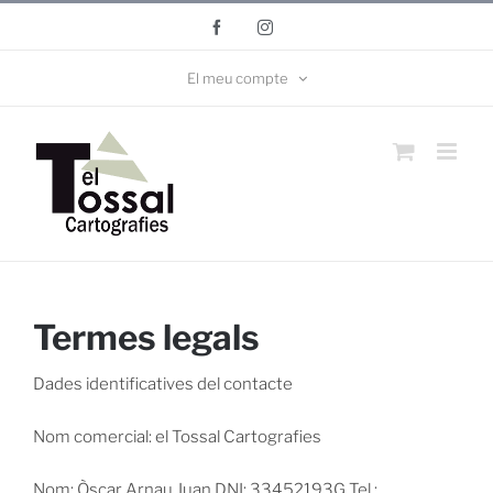
Skip
Facebook
Instagram
to
content
El meu compte
Termes legals
Dades identificatives del contacte
Nom comercial: el Tossal Cartografies
Nom: Òscar Arnau Juan DNI: 33452193G Tel.: